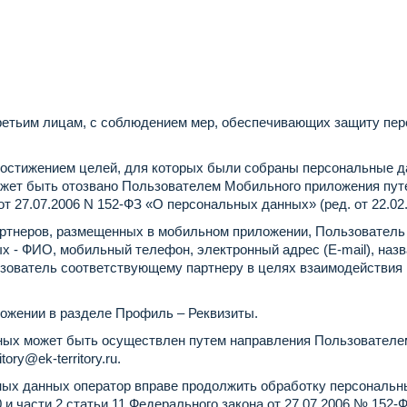
ретьим лицам, с соблюдением мер, обеспечивающих защиту пер
достижением целей, для которых были собраны персональные да
жет быть отозвано Пользователем Мобильного приложения путе
т 27.07.2006 N 152-ФЗ «О персональных данных» (ред. от 22.02.
партнеров, размещенных в мобильном приложении, Пользовател
х - ФИО, мобильный телефон, электронный адрес (E-mail), наз
зователь соответствующему партнеру в целях взаимодействия П
ожении в разделе Профиль – Реквизиты.
нных может быть осуществлен путем направления Пользователе
ritory@ek-territory.ru
.
ных данных оператор вправе продолжить обработку персональн
 10 и части 2 статьи 11 Федерального закона от 27.07.2006 № 15