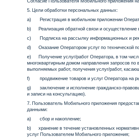
Согласие Пользователя Мобильного приложения н
5. Цели обработки персональных данных:
a) Регистрация в мобильном приложении Опера
b) Реализация обратной связи и осуществление 
c) Подписка на рассылку информационных и ре
d) Оказание Оператором услуг по технической п
e) Получение услуг/работ Оператора, в том числе
многоквартирным домом направления запросов по в
выполняемых работ, получения услуг/работ, каса
f) продвижение товаров и услуг Оператора на р
g) заключение и исполнение гражданско-правовы
и записи на консультацию).
7. Пользователь Мобильного приложения предоста
данными:
a) сбор и накопление;
b) хранение в течение установленных нормативным
услуг Пользователем Мобильного приложения;