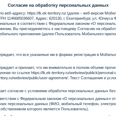
Согласие на обработку персональных данных
по веб-адресу:
https://lk.ek-territory.ru/
(далее – веб-версия Моби
 1146685036607, Адрес: 620130, г. Екатеринбург, ул. Юлиуса Фу
ональных в соответствии с Федеральным законом «О персональ
ении, Вы присоединяетесь к настоящему Согласию на обработк
Мобильного приложения (далее-Пользователь Мобильного прилож
дает, что все указанные им в формах регистрации в Мобильн
дает и признает, что им внимательно в полном объеме прочит
щенная по ссылке
https://lk.ek-territory.ru/webview/publick/personal
erritory.ru/webview/public/user-agreement/
. Текст Соглашения и усл
 согласие с условиями обработки персональных данных без о
тствии с Федеральным законом «О персональных данных» от 2
воих персональных данных (ФИО, мобильный телефон, электронн
обственником которого является Пользователь).