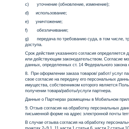
c) уточнение (обновление, изменение);
d) использование;
e) уничтожение;
f) обезличивание;
g) передача по требованию суда, в том числе, т
доступа.
Срок действия указанного согласия определяется 
или действующим законодательством. Согласие мо
данных, определенных ст. 14 Федерального закона о
8. При оформлении заказа товаров/ работ/ услуг 
свое согласие на передачу его персональных данны
имущества, собственником которого является Поль
получении товара/работы/услуги партнера.
Данные о Партнерах размещены в Мобильном прил
9. Отзыв согласия на обработку персональных да
письменной форме на адрес электронной почты
ter
В случае отзыва согласия на обработку персональ
пунктах 2–9.1, 11 части 1 статьи 6, части 2 статьи