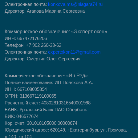
Электронная почта:
konkova.ms@niagara74.ru
Директор: Агапова Марина Сергеевна
Коммерческое обозначение:
«Эксперт окон»
ИНН: 6674
72176206
Телефон: +7 902 260-33-62
Электронная почта:
expertokon11@gmail.com
Директор: Смертин Олег Сергеевич
Ин Ред
»
Коммерческое обозначение:
«
Полное наименование: ИП Полякова А.А.
ИНН: 667108095894
ОГРН: 313667119100065
Расчетный счет: 40802810316540001998
БАНК: Уральский Банк ПАО Сбербанк
БИК: 046577674
Кор. счет: 301018105000 00000674
Юридический адрес: 620149, г.Екатеринбург, ул. Громова,
д.140, кв.104